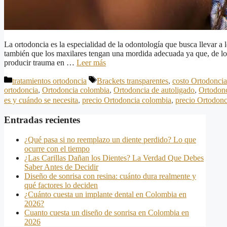
La ortodoncia es la especialidad de la odontología que busca llevar a lo
también que los maxilares tengan una mordida adecuada ya que, de lo c
producir trauma en …
Leer más
Categorías
Etiquetas
tratamientos ortodoncia
Brackets transparentes
,
costo Ortodonci
ortodoncia
,
Ortodoncia colombia
,
Ortodoncia de autoligado
,
Ortodonc
es y cuándo se necesita
,
precio Ortodoncia colombia
,
precio Ortodonc
Entradas recientes
¿Qué pasa si no reemplazo un diente perdido? Lo que
ocurre con el tiempo
¿Las Carillas Dañan los Dientes? La Verdad Que Debes
Saber Antes de Decidir
Diseño de sonrisa con resina: cuánto dura realmente y
qué factores lo deciden
¿Cuánto cuesta un implante dental en Colombia en
2026?
Cuanto cuesta un diseño de sonrisa en Colombia en
2026