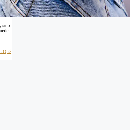
, sino
puede
a: Qué