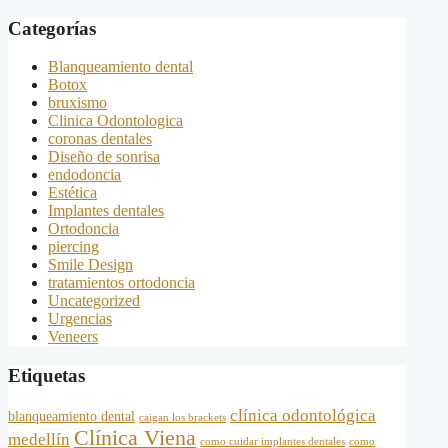
Categorías
Blanqueamiento dental
Botox
bruxismo
Clinica Odontologica
coronas dentales
Diseño de sonrisa
endodoncia
Estética
Implantes dentales
Ortodoncia
piercing
Smile Design
tratamientos ortodoncia
Uncategorized
Urgencias
Veneers
Etiquetas
clínica odontológica
blanqueamiento dental
caigan los brackets
Clínica Viena
medellín
como cuidar implantes dentales
como