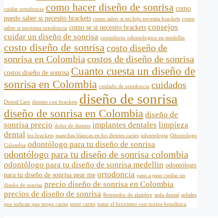
como hacer diseño de sonrisa
como
cuidar ortodoncia
puedo saber si necesito brackets
como saber si mi hijo necesita brackets
como
consejos
como se si necesito brackets
saber si necesitas ortodoncia
cuidar un diseño de sonrisa
consultorio odontologico en medellin
costo diseño de sonrisa
costo diseño de
sonrisa en Colombia
costos de diseño de sonrisa
Cuanto cuesta un diseño de
costos diseño de sonrisa
sonrisa en Colombia
cuidados
cuidado de ortodoncia
diseño de sonrisa
Dental Care
dientes con brackets
diseño de sonrisa en Colombia
diseño de
sonrisa precio
implantes dentales
limpieza
dolor de dientes
dental
los brackets
manchas blancas en los dientes caries
odontologia
Odontologo
odontólogo para tu diseño de sonrisa
Colombia
odontólogo para tu diseño de sonrisa colombia
odontólogo para tu diseño de sonrisa medellin
odontólogo
ortodoncia
para tu diseño de sonrisa near me
paso a paso cuidar un
precio diseño de sonrisa en Colombia
diseño de sonrisa
precios de diseño de sonrisa
Retenedor de alambre
seda dental
señales
que indican que tengo caries
tener caries
tratar el bruxismo con toxina botulínica