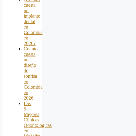
cuesta
un
implante
dental
en
Colombia
en
2026?
Cuanto
cuesta
un
diseño
de
sonrisa
en
Colombia
en
2026
Las
5
Mejores
Clínicas
Odontológicas
en