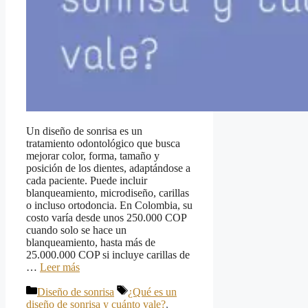
Un diseño de sonrisa es un
tratamiento odontológico que busca
mejorar color, forma, tamaño y
posición de los dientes, adaptándose a
cada paciente. Puede incluir
blanqueamiento, microdiseño, carillas
o incluso ortodoncia. En Colombia, su
costo varía desde unos 250.000 COP
cuando solo se hace un
blanqueamiento, hasta más de
25.000.000 COP si incluye carillas de
…
Leer más
Categorías
Etiquetas
Diseño de sonrisa
¿Qué es un
diseño de sonrisa y cuánto vale?
,