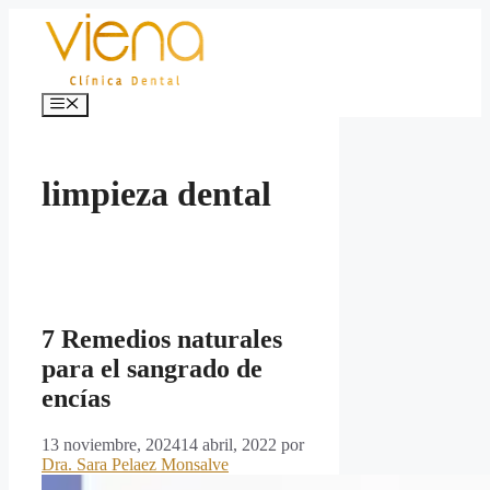
Saltar
al
contenido
Menú
limpieza dental
7 Remedios naturales
para el sangrado de
encías
13 noviembre, 2024
14 abril, 2022
por
Dra. Sara Pelaez Monsalve