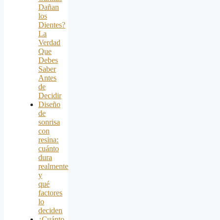
Dañan
los
Dientes?
La
Verdad
Que
Debes
Saber
Antes
de
Decidir
Diseño
de
sonrisa
con
resina:
cuánto
dura
realmente
y
qué
factores
lo
deciden
¿Cuánto