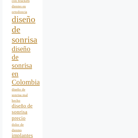
con brackets
dientes en
ortodoncia
diseño
de
sonrisa
diseño
de
sonrisa
en
Colombia
diseño de
sonrisa mal
hecho
diseño de
sonrisa
precio
dolor de
dientes
implantes