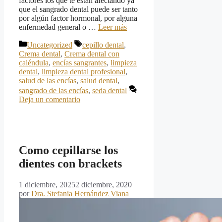
factores los que te están afectando ya
que el sangrado dental puede ser tanto
por algún factor hormonal, por alguna
enfermedad general o …
Leer más
Categorías
Etiquetas
Uncategorized
cepillo dental
,
Crema dental
,
Crema dental con
caléndula
,
encías sangrantes
,
limpieza
dental
,
limpieza dental profesional
,
salud de las encías
,
salud dental
,
sangrado de las encías
,
seda dental
Deja un comentario
Como cepillarse los
dientes con brackets
1 diciembre, 2025
2 diciembre, 2020
por
Dra. Stefania Hernández Viana