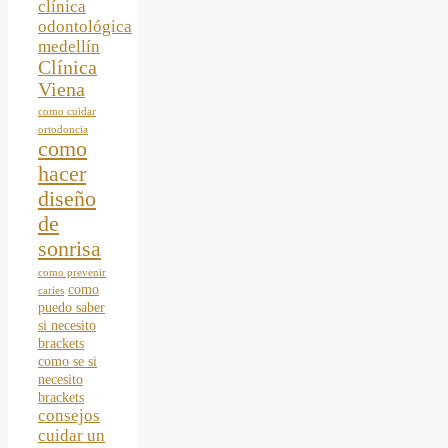
clínica
odontológica
medellín
Clínica
Viena
como cuidar
ortodoncia
como
hacer
diseño
de
sonrisa
como prevenir
como
caries
puedo saber
si necesito
brackets
como se si
necesito
brackets
consejos
cuidar un