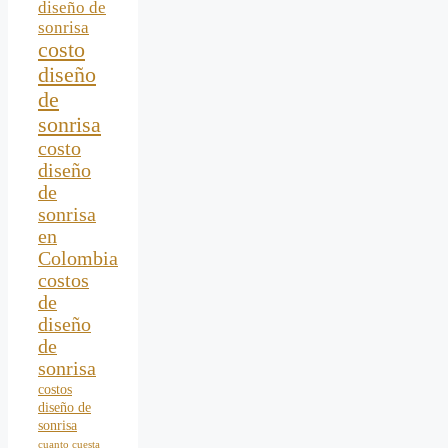
diseño de
sonrisa
costo
diseño
de
sonrisa
costo
diseño
de
sonrisa
en
Colombia
costos
de
diseño
de
sonrisa
costos
diseño de
sonrisa
cuanto cuesta