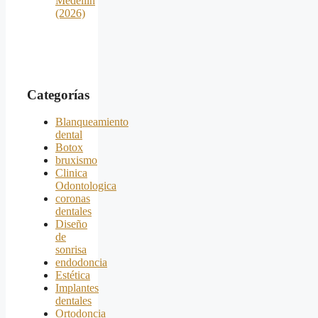
Medellín
(2026)
Categorías
Blanqueamiento
dental
Botox
bruxismo
Clinica
Odontologica
coronas
dentales
Diseño
de
sonrisa
endodoncia
Estética
Implantes
dentales
Ortodoncia