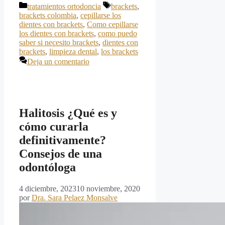
Categorías
Etiquetas
tratamientos ortodoncia
brackets
,
brackets colombia
,
cepillarse los
dientes con brackets
,
Como cepillarse
los dientes con brackets
,
como puedo
saber si necesito brackets
,
dientes con
brackets
,
limpieza dental
,
los brackets
Deja un comentario
Halitosis ¿Qué es y
cómo curarla
definitivamente?
Consejos de una
odontóloga
4 diciembre, 2023
10 noviembre, 2020
por
Dra. Sara Pelaez Monsalve