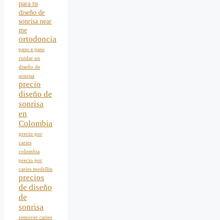
para tu
diseño de
sonrisa near
me
ortodoncia
paso a paso
cuidar un
diseño de
sonrisa
precio
diseño de
sonrisa
en
Colombia
precio por
caries
colombia
precio por
caries medellin
precios
de diseño
de
sonrisa
remover caries