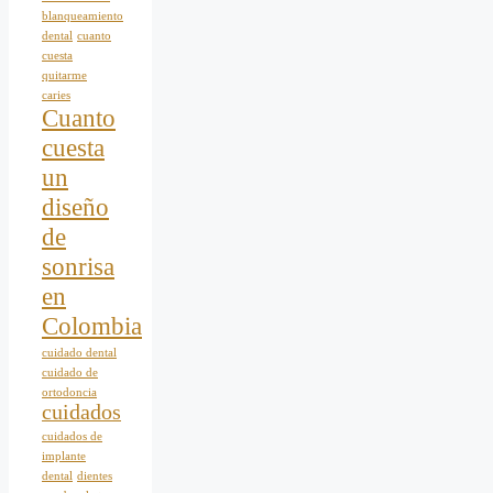
blanqueamiento
dental
cuanto
cuesta
quitarme
caries
Cuanto
cuesta
un
diseño
de
sonrisa
en
Colombia
cuidado dental
cuidado de
ortodoncia
cuidados
cuidados de
implante
dental
dientes