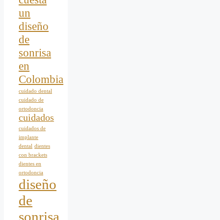
un
diseño
de
sonrisa
en
Colombia
cuidado dental
cuidado de
ortodoncia
cuidados
cuidados de
implante
dental
dientes
con brackets
dientes en
ortodoncia
diseño
de
sonrisa