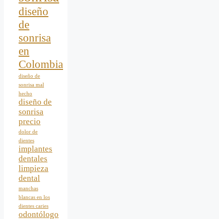
diseño
de
sonrisa
en
Colombia
diseño de
sonrisa mal
hecho
diseño de
sonrisa
precio
dolor de
dientes
implantes
dentales
limpieza
dental
manchas
blancas en los
dientes caries
odontólogo