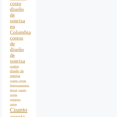
costo
diseño
de
sonrisa
en
Colombia
costos
de
diseño
de
sonrisa
costos
diseño de
sonrisa
cuanto cuesta
blanqueamiento
dental
cuanto
cuesta
quitarme
caries
Cuanto
cuesta