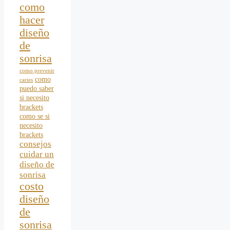
como
hacer
diseño
de
sonrisa
como prevenir
como
caries
puedo saber
si necesito
brackets
como se si
necesito
brackets
consejos
cuidar un
diseño de
sonrisa
costo
diseño
de
sonrisa