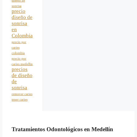
diseño de
sonrisa
precio
diseño de
sonrisa
en
Colombia
precio por
caries
colombia
precio por
caries medellin
precios
de diseño
de
sonrisa
remover caries
tener caries
Tratamientos Odontológicos en Medellín