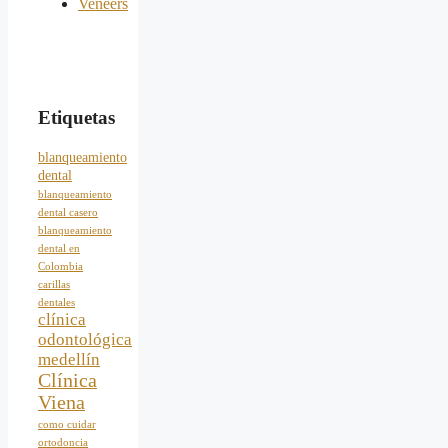
Veneers
Etiquetas
blanqueamiento
dental
blanqueamiento
dental casero
blanqueamiento
dental en
Colombia
carillas
dentales
clínica
odontológica
medellín
Clínica
Viena
como cuidar
ortodoncia