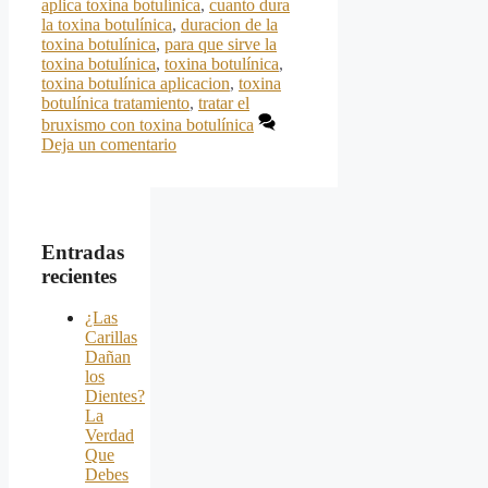
aplica toxina botulínica
,
cuanto dura
la toxina botulínica
,
duracion de la
toxina botulínica
,
para que sirve la
toxina botulínica
,
toxina botulínica
,
toxina botulínica aplicacion
,
toxina
botulínica tratamiento
,
tratar el
bruxismo con toxina botulínica
Deja un comentario
Entradas
recientes
¿Las
Carillas
Dañan
los
Dientes?
La
Verdad
Que
Debes