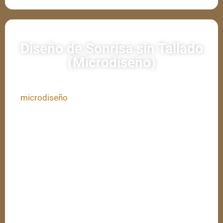
Diseño de Sonrisa sin Tallado
(Microdiseño)
El
microdiseño
de sonrisa es una técnica innovadora
que permite realizar mejoras estéticas mínimas sin
necesidad de tallar los dientes. Se basa en la
aplicación de materiales ultra finos como resinas o
carillas de porcelana de espesor reducido, logrando
cambios sutiles pero efectivos.
Beneficios del microdiseño de
sonrisa