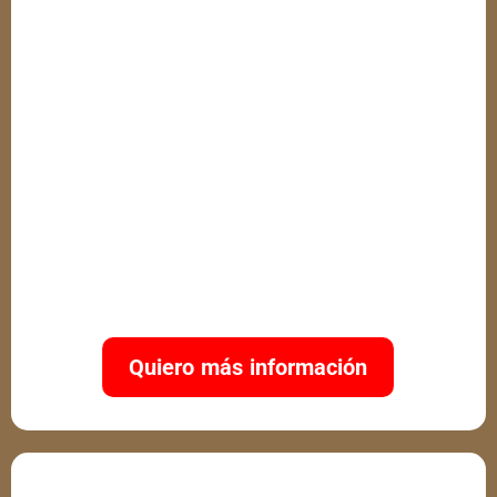
por coronas e implantes
El proceso de colocación de implantes es
más largo, ya que requiere integración
ósea.
Las coronas pueden requerir una
preparación más invasiva del diente.
Se necesita un cuidado especial para
evitar complicaciones con los implantes
Quiero más información