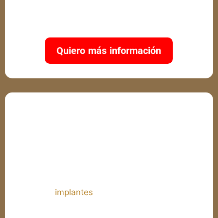
buen estado de salud
Quiero más información
Diseño de Sonrisa con Coronas
Dentales e Implantes
Cuando los dientes presentan daños severos o
están ausentes, el diseño de sonrisa con coronas
dentales e
implantes
es la solución ideal. Las
coronas recubren completamente el diente,
restaurando su forma, tamaño y resistencia,