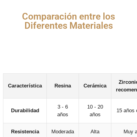
Comparación entre los
Diferentes Materiales
Cada material tiene sus propias características, ventajas
y consideraciones a tener en cuenta según las
necesidades del paciente.
Zirconi
Característica
Resina
Cerámica
recomen
3 - 6
10 - 20
Durabilidad
15 años
años
años
Resistencia
Moderada
Alta
Muy a