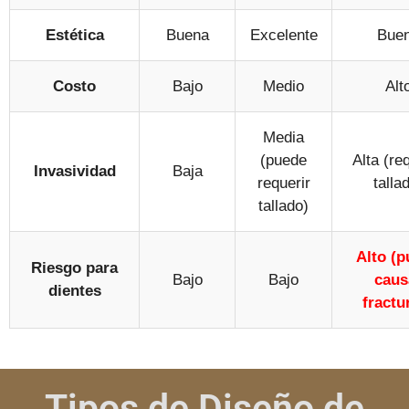
Estética
Buena
Excelente
Bue
Costo
Bajo
Medio
Alt
Media
(puede
Alta (re
Invasividad
Baja
requerir
talla
tallado)
Alto (
Riesgo para
Bajo
Bajo
caus
dientes
fractu
Tipos de Diseño de