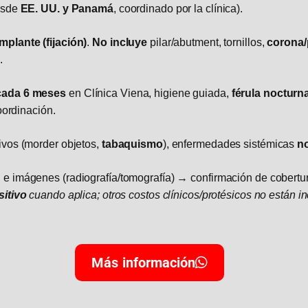
desde
EE. UU. y Panamá
, coordinado por la clínica).
implante (fijación)
.
No incluye
pilar/abutment, tornillos,
corona/
.
cada 6 meses
en Clínica Viena, higiene guiada,
férula nocturn
oordinación.
ivos (morder objetos,
tabaquismo
), enfermedades sistémicas
n
 e imágenes (radiografía/tomografía) → confirmación de cobert
sitivo
cuando aplica; otros costos clínicos/protésicos no están in
Más información