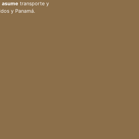
y
asume
transporte y
idos y Panamá.