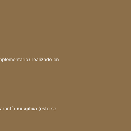
plementario) realizado en
garantía
no aplica
(esto se