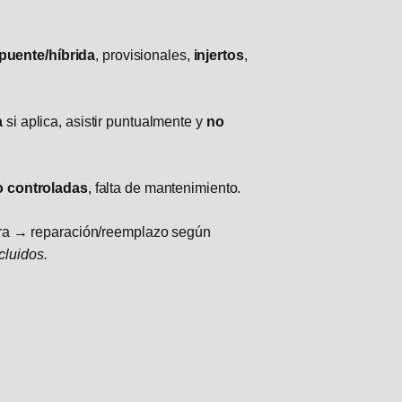
puente/híbrida
, provisionales,
injertos
,
a
si aplica, asistir puntualmente y
no
o controladas
, falta de mantenimiento.
ura → reparación/reemplazo según
cluidos.