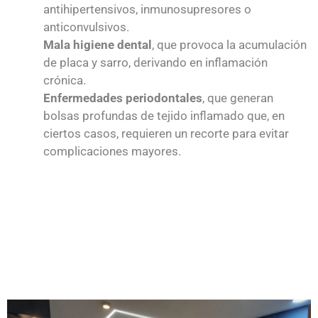
antihipertensivos, inmunosupresores o
anticonvulsivos.
Mala higiene dental
, que provoca la acumulación
de placa y sarro, derivando en inflamación
crónica.
Enfermedades periodontales
, que generan
bolsas profundas de tejido inflamado que, en
ciertos casos, requieren un recorte para evitar
complicaciones mayores.
Cuando las encías están constantemente inflamadas o
presentan un crecimiento descontrolado, el recorte de
encías ayuda a
eliminar el tejido afectado y restaurar la
salud gingival
, facilitando la higiene oral y reduciendo el
riesgo de infecciones.