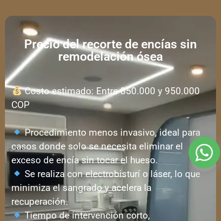
Precio del recorte de encías sin
remodelación ósea
Costo estimado: Entre 850.000 y 950.000
COP
Procedimiento menos invasivo, ideal para
casos donde solo se necesita eliminar el
exceso de encía sin tocar el hueso.
Se realiza con electrobisturí o láser, lo que
minimiza el sangrado y acelera la
recuperación.
Tiempo de intervención corto,