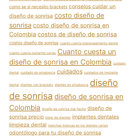
consejos cuidar un
como se si necesito brackets
costo diseño de
diseño de sonrisa
sonrisa
costo diseño de sonrisa en
Colombia
costos de diseño de sonrisa
costos diseño de sonrisa
cuanto cuesta blanqueamiento dental
Cuanto cuesta un
cuanto cuesta quitarme caries
diseño de sonrisa en Colombia
cuidado
cuidados
dental
cuidado de ortodoncia
cuidados de implante
diseño
dental
dientes con brackets
dientes en ortodoncia
de sonrisa
diseño de sonrisa en
Colombia
diseño de
diseño de sonrisa mal hecho
sonrisa precio
implantes dentales
dolor de dientes
limpieza dental
manchas blancas en los dientes caries
odontólogo para tu diseño de sonrisa