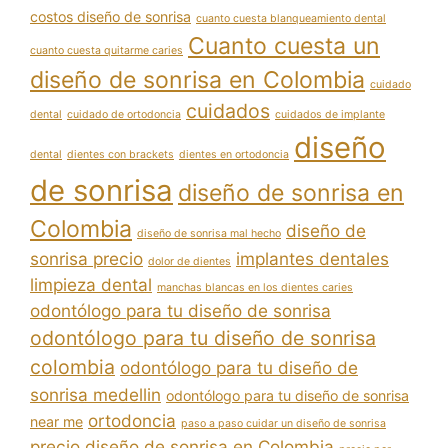
costos diseño de sonrisa
cuanto cuesta blanqueamiento dental
Cuanto cuesta un
cuanto cuesta quitarme caries
diseño de sonrisa en Colombia
cuidado
cuidados
dental
cuidado de ortodoncia
cuidados de implante
diseño
dental
dientes con brackets
dientes en ortodoncia
de sonrisa
diseño de sonrisa en
Colombia
diseño de
diseño de sonrisa mal hecho
sonrisa precio
implantes dentales
dolor de dientes
limpieza dental
manchas blancas en los dientes caries
odontólogo para tu diseño de sonrisa
odontólogo para tu diseño de sonrisa
colombia
odontólogo para tu diseño de
sonrisa medellin
odontólogo para tu diseño de sonrisa
ortodoncia
near me
paso a paso cuidar un diseño de sonrisa
precio diseño de sonrisa en Colombia