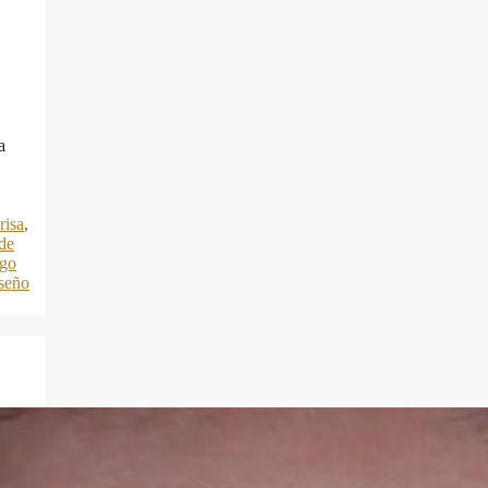
a
risa
,
de
ogo
iseño