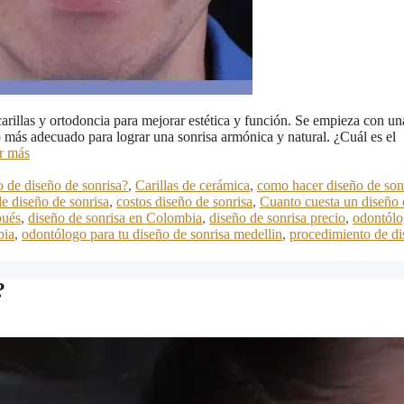
rillas y ortodoncia para mejorar estética y función. Se empieza con un
to más adecuado para lograr una sonrisa armónica y natural. ¿Cuál es el
r más
o de diseño de sonrisa?
,
Carillas de cerámica
,
como hacer diseño de son
de diseño de sonrisa
,
costos diseño de sonrisa
,
Cuanto cuesta un diseño 
pués
,
diseño de sonrisa en Colombia
,
diseño de sonrisa precio
,
odontól
bia
,
odontólogo para tu diseño de sonrisa medellin
,
procedimiento de d
?