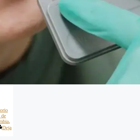
orio
o de
ombia
,
Deja