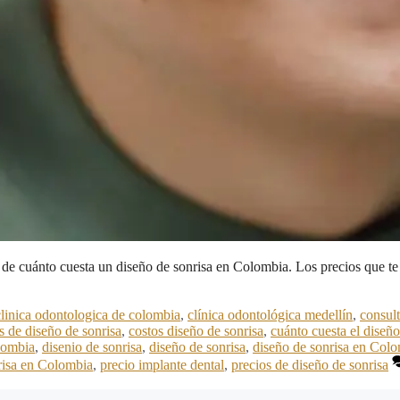
 de cuánto cuesta un diseño de sonrisa en Colombia. Los precios que te
clinica odontologica de colombia
,
clínica odontológica medellín
,
consult
s de diseño de sonrisa
,
costos diseño de sonrisa
,
cuánto cuesta el diseñ
lombia
,
disenio de sonrisa
,
diseño de sonrisa
,
diseño de sonrisa en Col
risa en Colombia
,
precio implante dental
,
precios de diseño de sonrisa