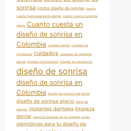
sonrisa
costos diseño de sonrisa
cuanto
cuesta blanqueamiento dental
cuanto cuesta quitarme
Cuanto cuesta un
caries
diseño de sonrisa en
Colombia
cuidado dental
cuidado de
cuidados
ortodoncia
cuidados de implante
dental
dientes con brackets
dientes en ortodoncia
diseño de sonrisa
diseño de sonrisa en
Colombia
diseño de sonrisa mal hecho
diseño de sonrisa precio
dolor de
implantes dentales
limpieza
dientes
dental
manchas blancas en los dientes caries
odontólogo para tu diseño de