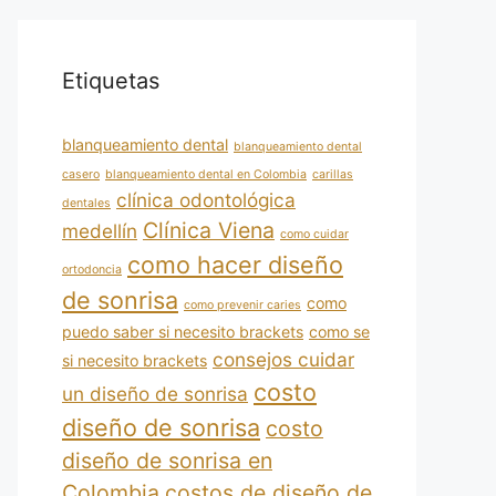
Etiquetas
blanqueamiento dental
blanqueamiento dental
casero
blanqueamiento dental en Colombia
carillas
clínica odontológica
dentales
Clínica Viena
medellín
como cuidar
como hacer diseño
ortodoncia
de sonrisa
como
como prevenir caries
puedo saber si necesito brackets
como se
consejos cuidar
si necesito brackets
costo
un diseño de sonrisa
diseño de sonrisa
costo
diseño de sonrisa en
Colombia
costos de diseño de