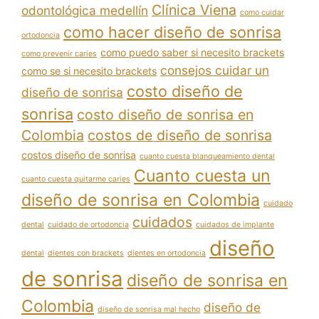
Clínica Viena
odontológica medellín
como cuidar
como hacer diseño de sonrisa
ortodoncia
como puedo saber si necesito brackets
como prevenir caries
consejos cuidar un
como se si necesito brackets
costo diseño de
diseño de sonrisa
sonrisa
costo diseño de sonrisa en
Colombia
costos de diseño de sonrisa
costos diseño de sonrisa
cuanto cuesta blanqueamiento dental
Cuanto cuesta un
cuanto cuesta quitarme caries
diseño de sonrisa en Colombia
cuidado
cuidados
dental
cuidado de ortodoncia
cuidados de implante
diseño
dental
dientes con brackets
dientes en ortodoncia
de sonrisa
diseño de sonrisa en
Colombia
diseño de
diseño de sonrisa mal hecho