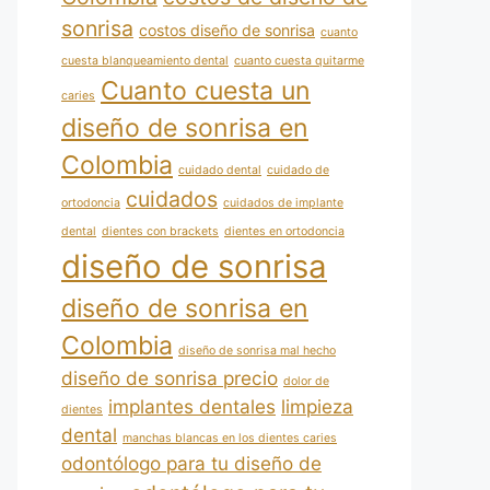
sonrisa
costos diseño de sonrisa
cuanto
cuesta blanqueamiento dental
cuanto cuesta quitarme
Cuanto cuesta un
caries
diseño de sonrisa en
Colombia
cuidado dental
cuidado de
cuidados
ortodoncia
cuidados de implante
dental
dientes con brackets
dientes en ortodoncia
diseño de sonrisa
diseño de sonrisa en
Colombia
diseño de sonrisa mal hecho
diseño de sonrisa precio
dolor de
implantes dentales
limpieza
dientes
dental
manchas blancas en los dientes caries
odontólogo para tu diseño de