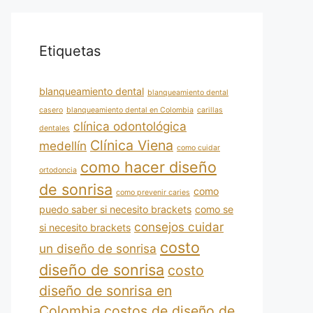
Etiquetas
blanqueamiento dental
blanqueamiento dental
casero
blanqueamiento dental en Colombia
carillas
clínica odontológica
dentales
Clínica Viena
medellín
como cuidar
como hacer diseño
ortodoncia
de sonrisa
como
como prevenir caries
puedo saber si necesito brackets
como se
consejos cuidar
si necesito brackets
costo
un diseño de sonrisa
diseño de sonrisa
costo
diseño de sonrisa en
Colombia
costos de diseño de