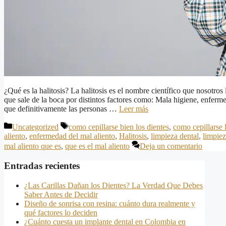
¿Qué es la halitosis? La halitosis es el nombre científico que nosotro
que sale de la boca por distintos factores como: Mala higiene, enferme
que definitivamente las personas …
Leer más
Categorías
Etiquetas
Uncategorized
como cepillarse bien los dientes
,
como cepillarse 
aliento
,
enfermedad del mal aliento
,
Halitosis
,
limpieza dental
,
limpiez
mal aliento que es
,
que es el mal aliento
Deja un comentario
Entradas recientes
¿Las Carillas Dañan los Dientes? La Verdad Que Debes
Saber Antes de Decidir
Diseño de sonrisa con resina: cuánto dura realmente y
qué factores lo deciden
¿Cuánto cuesta un implante dental en Colombia en