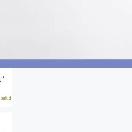
 La
r
,
salud