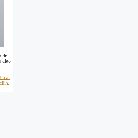
able
a algo
l mal
ellin
,