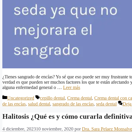
¿Tienes sangrado de encías? Yo sé que eso puede ser muy frustrante te
verdad es que pueden ser muchos factores los que te están afectando y
alguna enfermedad general o …
Leer más
Categorías
Etiquetas
Uncategorized
cepillo dental
,
Crema dental
,
Crema dental con ca
de las encías
,
salud dental
,
sangrado de las encías
,
seda dental
Deja
Halitosis ¿Qué es y cómo curarla definiti
4 diciembre, 2023
10 noviembre, 2020
por
Dra. Sara Pelaez Monsalv