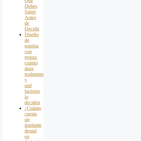
Que
Debes
Saber
Antes
de
Decidir
Diseño
de
sonrisa
con
resina:
cuánto
dura
realmente
y
qué
factores
lo
deciden
¿Cuánto
cuesta
un
implante
dental
en