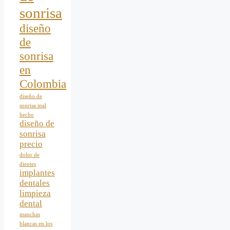
sonrisa
diseño
de
sonrisa
en
Colombia
diseño de
sonrisa mal
hecho
diseño de
sonrisa
precio
dolor de
dientes
implantes
dentales
limpieza
dental
manchas
blancas en los