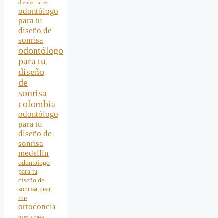
dientes caries
odontólogo
para tu
diseño de
sonrisa
odontólogo
para tu
diseño
de
sonrisa
colombia
odontólogo
para tu
diseño de
sonrisa
medellin
odontólogo
para tu
diseño de
sonrisa near
me
ortodoncia
paso a paso