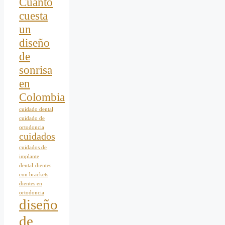
Cuanto
cuesta
un
diseño
de
sonrisa
en
Colombia
cuidado dental
cuidado de
ortodoncia
cuidados
cuidados de
implante
dental
dientes
con brackets
dientes en
ortodoncia
diseño
de