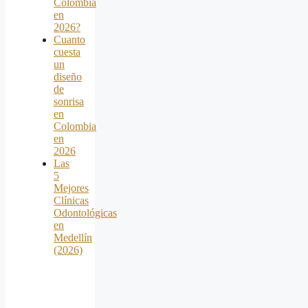
Colombia
en
2026?
Cuanto
cuesta
un
diseño
de
sonrisa
en
Colombia
en
2026
Las
5
Mejores
Clínicas
Odontológicas
en
Medellín
(2026)