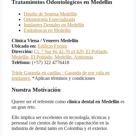
Tratamientos Odontológicos en Medellín
Diseño de Sonrisa Medellín
Odontología Especializada
Implantes Dentales en Medellín
Endodoncia en Medellín
Clínica Viena / Veneers Medellín
Ubicado en:
Edificio Forum
Dirección:
Cl. 7 Sur #n 42-70 of 420, El Poblado,
Medellín, El Poblado, Medellín, Antioquia
Teléfono:
(+57) 322 4776418
Triple Garantía en carillas · Garantía de por vida en
implantes.
*Aplican términos y condiciones
Nuestra Motivación
Querer ser el referente como
clínica dental en Medellín
es
un gran reto.
Ello implica ser excelentes en tecnología, técnicas y
personal con cientos de horas de capacitación en la
industria de dental tanto en Colombia y el exterior.