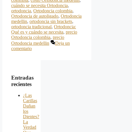
colombia
,
costo Ortodoncia medellin
,
cuándo se necesita Ortodoncia
,
ortodoncia
,
Ortodoncia colombia
,
Ortodoncia de autoligado
,
Ortodoncia
medellin
,
ortodoncia sin brackets
,
ortodoncia tradicional
,
Ortodoncia:
Qué es y cuándo se necesita
,
precio
Ortodoncia colombia
,
precio
Ortodoncia medellin
Deja un
comentario
Entradas
recientes
¿Las
Carillas
Dañan
los
Dientes?
La
Verdad