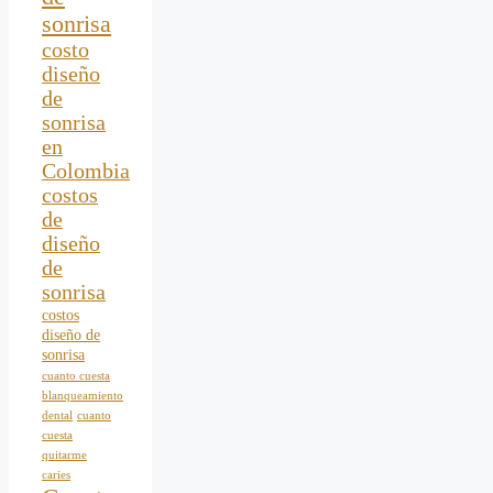
sonrisa
costo
diseño
de
sonrisa
en
Colombia
costos
de
diseño
de
sonrisa
costos
diseño de
sonrisa
cuanto cuesta
blanqueamiento
dental
cuanto
cuesta
quitarme
caries