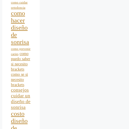
como cuidar
ortodoncia
como
hacer
diseño
de
sonrisa
como prevenir
como
caries
puedo saber
si necesito
brackets
como se si
necesito
brackets
consejos
cuidar un
diseño de
sonrisa
costo
diseño
de