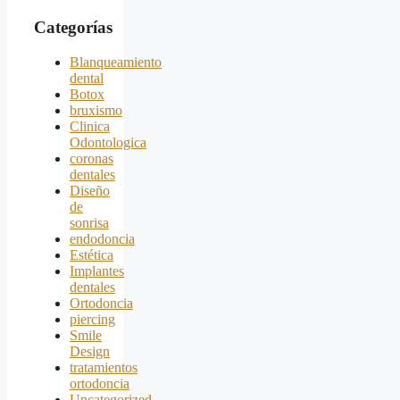
Categorías
Blanqueamiento
dental
Botox
bruxismo
Clinica
Odontologica
coronas
dentales
Diseño
de
sonrisa
endodoncia
Estética
Implantes
dentales
Ortodoncia
piercing
Smile
Design
tratamientos
ortodoncia
Uncategorized