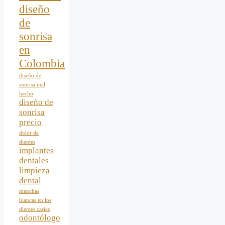
diseño
de
sonrisa
en
Colombia
diseño de
sonrisa mal
hecho
diseño de
sonrisa
precio
dolor de
dientes
implantes
dentales
limpieza
dental
manchas
blancas en los
dientes caries
odontólogo