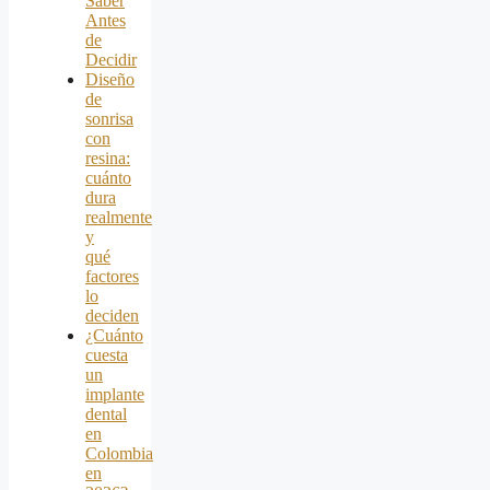
Saber
Antes
de
Decidir
Diseño
de
sonrisa
con
resina:
cuánto
dura
realmente
y
qué
factores
lo
deciden
¿Cuánto
cuesta
un
implante
dental
en
Colombia
en