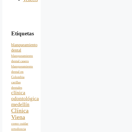
Etiquetas
blanqueamiento
dental
blanqueamiento
dental casero
blanqueamiento
dental en
Colombia
carillas
dentales
clínica
odontológica
medellín
Clínica
Viena
como cuidar
ortodoncia