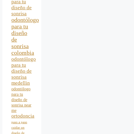
para tu
diseño de
sonrisa
odontólogo
para tu
diseño
de
sonrisa
colombia
odontólogo
para tu
diseño de
sonrisa
medellin
odontólogo
para tu
diseño de
sonrisa near
me
ortodoncia
paso a paso
cuidar un
diseño de