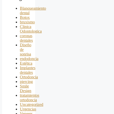
Blanqueamiento
dental
Botox
bruxismo
Clinica
Odontologica
coronas
dentales
Diseño
de
sonrisa
endodoncia
Estética
Implantes
dentales
Ortodoncia
piercing
Smile
Design
tratamientos
ortodoncia
Uncategorized
Urgencias
Veneers