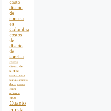
costo
diseño
de
sonrisa
en
Colombia
costos
de
diseño
de
sonrisa
costos
diseño de
sonrisa
cuanto cuesta
blanqueamiento
dental
cuanto
cuesta
quitarme
caries
Cuanto
cuesta