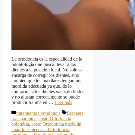
La ortodoncia es la especialidad de la
odontología que busca llevar a los
dientes a la posición ideal. No solo se
encarga de corregir los dientes, sino
también que los maxilares tengan una
mordida adecuada ya que, de lo
contrario, si los dientes son solo lindos
y no ajustan correctamente se puede
producir trauma en …
Leer más
Categorías
Etiquetas
tratamientos ortodoncia
Brackets
transparentes
,
costo Ortodoncia
colombia
,
costo Ortodoncia medellin
,
cuándo se necesita Ortodoncia
,
ortodoncia
,
Ortodoncia colombia
,