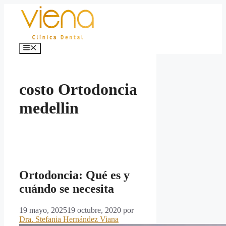
Saltar
al
contenido
Menú
costo Ortodoncia
medellin
Ortodoncia: Qué es y
cuándo se necesita
19 mayo, 2025
19 octubre, 2020
por
Dra. Stefania Hernández Viana