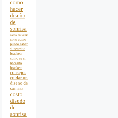
como
hacer
diseño
de
sonrisa
como prevenir
como
caries
puedo saber
si necesito
brackets
como se si
necesito
brackets
consejos
cuidar un
diseño de
sonrisa
costo
diseño
de
sonrisa