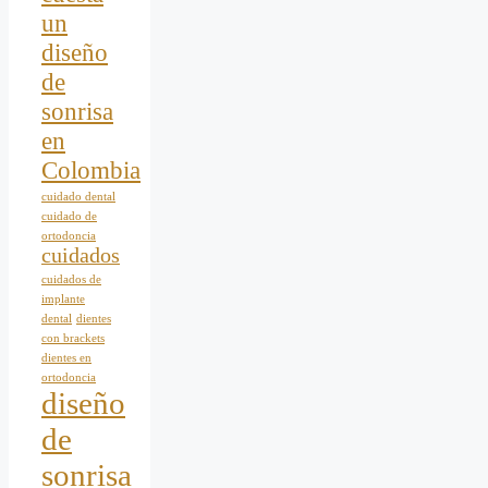
un
diseño
de
sonrisa
en
Colombia
cuidado dental
cuidado de
ortodoncia
cuidados
cuidados de
implante
dental
dientes
con brackets
dientes en
ortodoncia
diseño
de
sonrisa