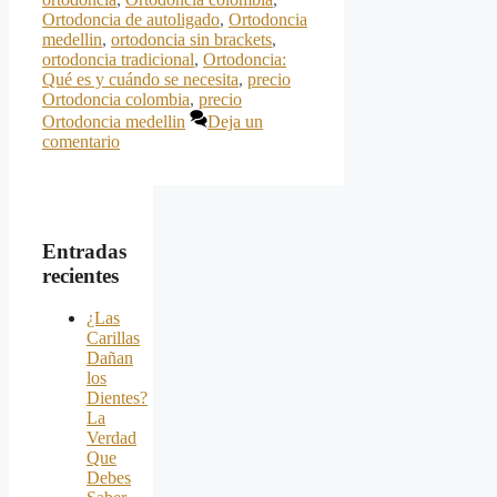
Ortodoncia de autoligado
,
Ortodoncia
medellin
,
ortodoncia sin brackets
,
ortodoncia tradicional
,
Ortodoncia:
Qué es y cuándo se necesita
,
precio
Ortodoncia colombia
,
precio
Ortodoncia medellin
Deja un
comentario
Entradas
recientes
¿Las
Carillas
Dañan
los
Dientes?
La
Verdad
Que
Debes