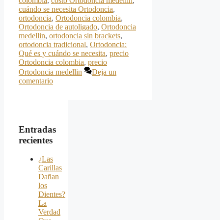
colombia
,
costo Ortodoncia medellin
,
cuándo se necesita Ortodoncia
,
ortodoncia
,
Ortodoncia colombia
,
Ortodoncia de autoligado
,
Ortodoncia
medellin
,
ortodoncia sin brackets
,
ortodoncia tradicional
,
Ortodoncia:
Qué es y cuándo se necesita
,
precio
Ortodoncia colombia
,
precio
Ortodoncia medellin
Deja un
comentario
Entradas
recientes
¿Las
Carillas
Dañan
los
Dientes?
La
Verdad