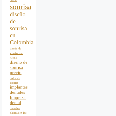
sonrisa
diseño
de
sonrisa
en
Colombia
diseño de
sonrisa mal
hecho
diseño de
sonrisa
precio
dolor de
dientes
implantes
dentales
limpieza
dental
manchas
blancas en los