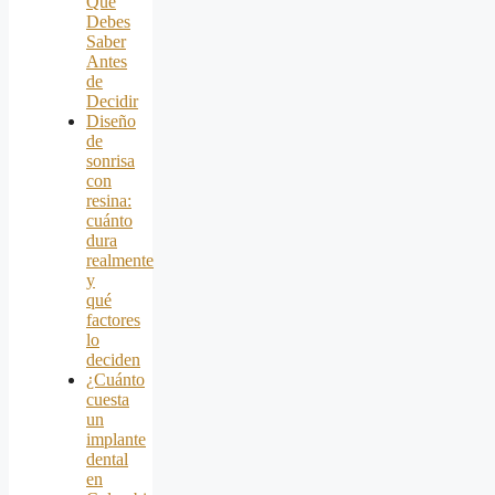
Que
Debes
Saber
Antes
de
Decidir
Diseño
de
sonrisa
con
resina:
cuánto
dura
realmente
y
qué
factores
lo
deciden
¿Cuánto
cuesta
un
implante
dental
en