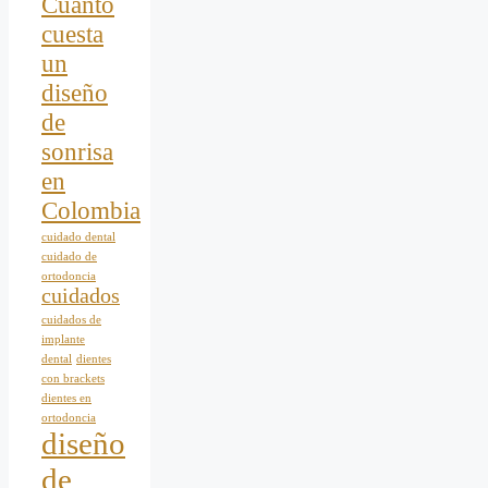
Cuanto
cuesta
un
diseño
de
sonrisa
en
Colombia
cuidado dental
cuidado de
ortodoncia
cuidados
cuidados de
implante
dental
dientes
con brackets
dientes en
ortodoncia
diseño
de