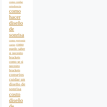
como cuidar
ortodoncia
como
hacer
diseño
de
sonrisa
como prevenir
como
caries
puedo saber
si necesito
brackets
como se si
necesito
brackets
consejos
cuidar un
diseño de
sonrisa
costo
diseño
de