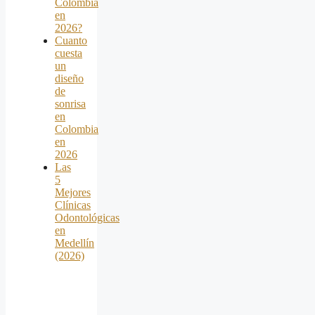
Colombia
en
2026?
Cuanto
cuesta
un
diseño
de
sonrisa
en
Colombia
en
2026
Las
5
Mejores
Clínicas
Odontológicas
en
Medellín
(2026)