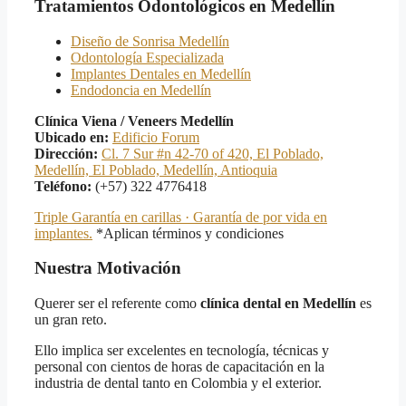
Tratamientos Odontológicos en Medellín
Diseño de Sonrisa Medellín
Odontología Especializada
Implantes Dentales en Medellín
Endodoncia en Medellín
Clínica Viena / Veneers Medellín
Ubicado en:
Edificio Forum
Dirección:
Cl. 7 Sur #n 42-70 of 420, El Poblado,
Medellín, El Poblado, Medellín, Antioquia
Teléfono:
(+57) 322 4776418
Triple Garantía en carillas · Garantía de por vida en
implantes.
*Aplican términos y condiciones
Nuestra Motivación
Querer ser el referente como
clínica dental en Medellín
es
un gran reto.
Ello implica ser excelentes en tecnología, técnicas y
personal con cientos de horas de capacitación en la
industria de dental tanto en Colombia y el exterior.