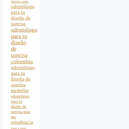
dientes caries
odontólogo
para tu
diseño de
sonrisa
odontólogo
para tu
diseño
de
sonrisa
colombia
odontólogo
para tu
diseño de
sonrisa
medellin
odontólogo
para tu
diseño de
sonrisa near
me
ortodoncia
paso a paso