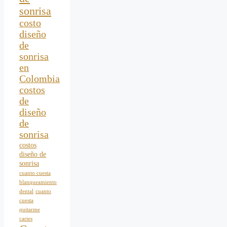
sonrisa
costo
diseño
de
sonrisa
en
Colombia
costos
de
diseño
de
sonrisa
costos
diseño de
sonrisa
cuanto cuesta
blanqueamiento
dental
cuanto
cuesta
quitarme
caries