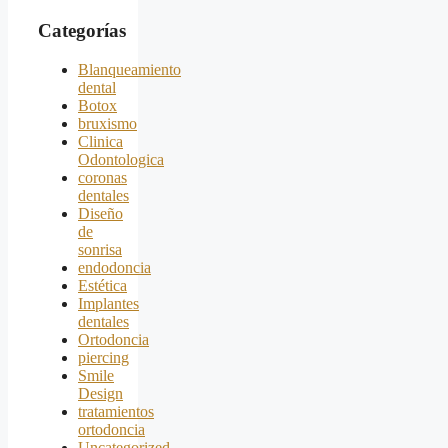
Categorías
Blanqueamiento
dental
Botox
bruxismo
Clinica
Odontologica
coronas
dentales
Diseño
de
sonrisa
endodoncia
Estética
Implantes
dentales
Ortodoncia
piercing
Smile
Design
tratamientos
ortodoncia
Uncategorized