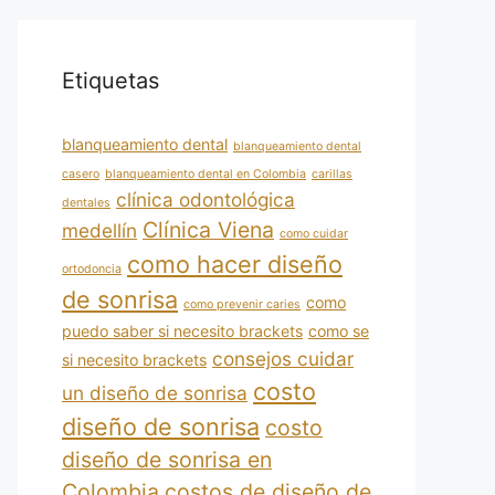
Etiquetas
blanqueamiento dental
blanqueamiento dental
casero
blanqueamiento dental en Colombia
carillas
clínica odontológica
dentales
Clínica Viena
medellín
como cuidar
como hacer diseño
ortodoncia
de sonrisa
como
como prevenir caries
puedo saber si necesito brackets
como se
consejos cuidar
si necesito brackets
costo
un diseño de sonrisa
diseño de sonrisa
costo
diseño de sonrisa en
Colombia
costos de diseño de