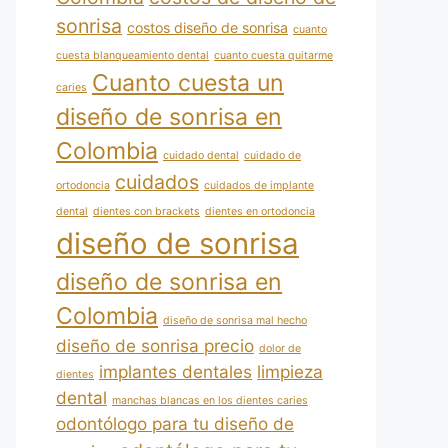
sonrisa
costos diseño de sonrisa
cuanto
cuesta blanqueamiento dental
cuanto cuesta quitarme
Cuanto cuesta un
caries
diseño de sonrisa en
Colombia
cuidado dental
cuidado de
cuidados
ortodoncia
cuidados de implante
dental
dientes con brackets
dientes en ortodoncia
diseño de sonrisa
diseño de sonrisa en
Colombia
diseño de sonrisa mal hecho
diseño de sonrisa precio
dolor de
implantes dentales
limpieza
dientes
dental
manchas blancas en los dientes caries
odontólogo para tu diseño de