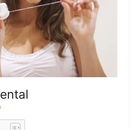
ental
e