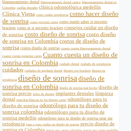
blanqueamiento dental
blanqueamiento dental casero
blanqueamiento dental en
clínica odontológica medellín
Colombia
carillas dentales
como hacer diseño
Clínica Viena
como cuidar ortodoncia
de sonrisa
como puedo saber si necesito
como prevenir caries
consejos cuidar un diseño
brackets
como se si necesito brackets
costo diseño de sonrisa
costo diseño
de sonrisa
de sonrisa en Colombia
costos de diseño de
sonrisa
costos diseño de sonrisa
cuanto cuesta blanqueamiento dental
Cuanto cuesta un diseño de
cuanto cuesta quitarme caries
sonrisa en Colombia
cuidado dental
cuidado de ortodoncia
cuidados
cuidados de implante dental
dientes con brackets
dientes en
diseño de sonrisa
diseño de
ortodoncia
sonrisa en Colombia
diseño de
diseño de sonrisa mal hecho
sonrisa precio
implantes dentales
limpieza
dolor de dientes
dental
odontólogo para tu
manchas blancas en los dientes caries
odontólogo para tu diseño de
diseño de sonrisa
sonrisa colombia
odontólogo para tu diseño de
sonrisa medellin
odontólogo para tu diseño de sonrisa near me
ortodoncia
precio diseño de
paso a paso cuidar un diseño de sonrisa
sonrisa en Colombia
precio por caries colombia
precio por caries medellin