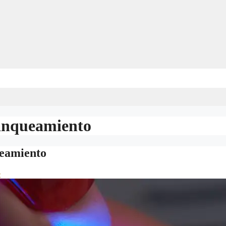
lanqueamiento
ueamiento
e