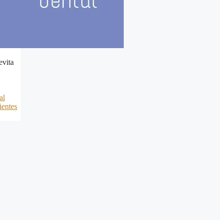
evita
al
ientes