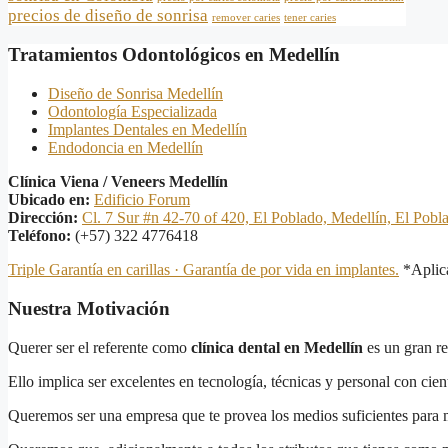
precios de diseño de sonrisa
remover caries
tener caries
Tratamientos Odontológicos en Medellín
Diseño de Sonrisa Medellín
Odontología Especializada
Implantes Dentales en Medellín
Endodoncia en Medellín
Clínica Viena / Veneers Medellín
Ubicado en:
Edificio Forum
Dirección:
Cl. 7 Sur #n 42-70 of 420, El Poblado, Medellín, El Pobl
Teléfono:
(+57) 322 4776418
Triple Garantía en carillas · Garantía de por vida en implantes.
*Aplica
Nuestra Motivación
Querer ser el referente como
clínica dental en Medellín
es un gran re
Ello implica ser excelentes en tecnología, técnicas y personal con cien
Queremos ser una empresa que te provea los medios suficientes para m