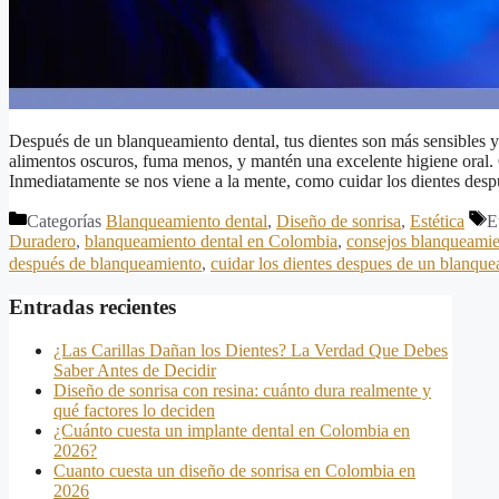
Después de un blanqueamiento dental, tus dientes son más sensibles y
alimentos oscuros, fuma menos, y mantén una excelente higiene oral.
Inmediatamente se nos viene a la mente, como cuidar los dientes de
Categorías
Blanqueamiento dental
,
Diseño de sonrisa
,
Estética
E
Duradero
,
blanqueamiento dental en Colombia
,
consejos blanqueamie
después de blanqueamiento
,
cuidar los dientes despues de un blanqu
Entradas recientes
¿Las Carillas Dañan los Dientes? La Verdad Que Debes
Saber Antes de Decidir
Diseño de sonrisa con resina: cuánto dura realmente y
qué factores lo deciden
¿Cuánto cuesta un implante dental en Colombia en
2026?
Cuanto cuesta un diseño de sonrisa en Colombia en
2026