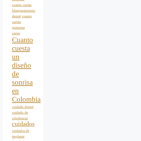
cuanto cuesta
blanqueamiento
dental
cuanto
cuesta
quitarme
caries
Cuanto
cuesta
un
diseño
de
sonrisa
en
Colombia
cuidado dental
cuidado de
ortodoncia
cuidados
cuidados de
implante