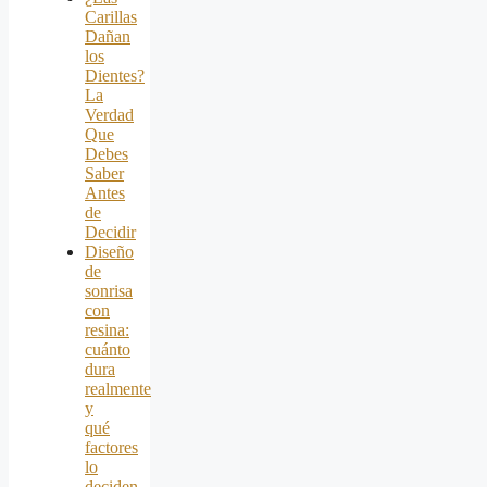
Carillas
Dañan
los
Dientes?
La
Verdad
Que
Debes
Saber
Antes
de
Decidir
Diseño
de
sonrisa
con
resina:
cuánto
dura
realmente
y
qué
factores
lo
deciden