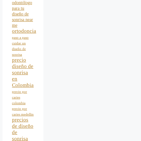
odontólogo
para tu
diseño de
sonrisa near
me
ortodoncia
paso a paso
cuidar un
diseño de
sonrisa
precio
diseño de
sonrisa
en
Colombia
precio por
caries
colombia
precio por
caries medellin
precios
de diseño
de
sonrisa