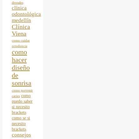
dentales
clínica
odontológica
medellín
Clínica
Viena
como cuidar
ortodoncia
como
hacer
diseño
de
sonrisa
como prevenir
como
caries
puedo saber
si necesito
brackets
como se si
necesito
brackets
consejos