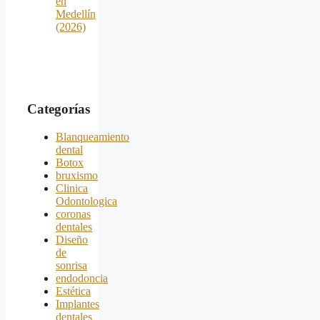
en
Medellín
(2026)
Categorías
Blanqueamiento
dental
Botox
bruxismo
Clinica
Odontologica
coronas
dentales
Diseño
de
sonrisa
endodoncia
Estética
Implantes
dentales