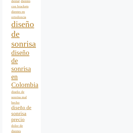
dental
dientes
con brackets
dientes en
ortodoncia
diseño
de
sonrisa
diseño
de
sonrisa
en
Colombia
diseño de
sonrisa mal
hecho
diseño de
sonrisa
precio
dolor de
dientes