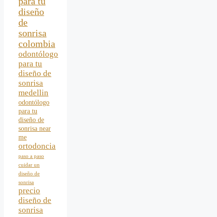
para tu
diseño
de
sonrisa
colombia
odontólogo
para tu
diseño de
sonrisa
medellin
odontólogo
para tu
diseño de
sonrisa near
me
ortodoncia
paso a paso
cuidar un
diseño de
sonrisa
precio
diseño de
sonrisa