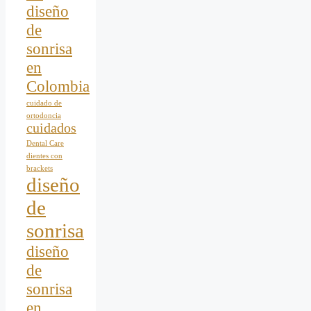
diseño
de
sonrisa
en
Colombia
cuidado de
ortodoncia
cuidados
Dental Care
dientes con
brackets
diseño
de
sonrisa
diseño
de
sonrisa
en