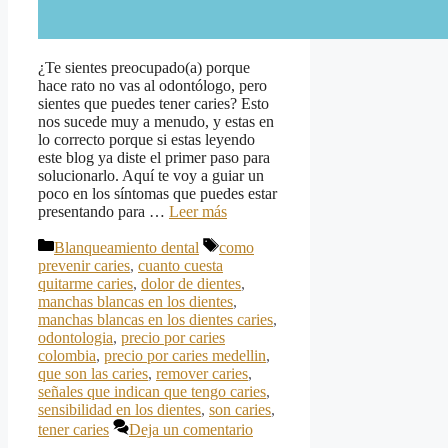
¿Te sientes preocupado(a) porque
hace rato no vas al odontólogo, pero
sientes que puedes tener caries? Esto
nos sucede muy a menudo, y estas en
lo correcto porque si estas leyendo
este blog ya diste el primer paso para
solucionarlo. Aquí te voy a guiar un
poco en los síntomas que puedes estar
presentando para …
Leer más
Categorías
Etiquetas
Blanqueamiento dental
como
prevenir caries
,
cuanto cuesta
quitarme caries
,
dolor de dientes
,
manchas blancas en los dientes
,
manchas blancas en los dientes caries
,
odontologia
,
precio por caries
colombia
,
precio por caries medellin
,
que son las caries
,
remover caries
,
señales que indican que tengo caries
,
sensibilidad en los dientes
,
son caries
,
tener caries
Deja un comentario