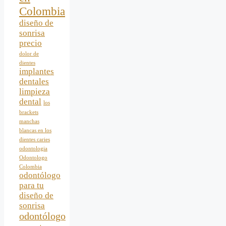
Colombia
diseño de
sonrisa
precio
dolor de
dientes
implantes
dentales
limpieza
dental
los
brackets
manchas
blancas en los
dientes caries
odontologia
Odontologo
Colombia
odontólogo
para tu
diseño de
sonrisa
odontólogo