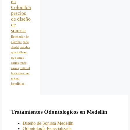
en
Colombia
precios
de diseño
de
sonrisa
Retenedor de
alambre
seda
dental
señales
que indican
que tengo
caries
tener
caries
tratar el
bruxismo con
toxina
botulínica
Tratamientos Odontológicos en Medellín
Diseño de Sonrisa Medellín
Odontología Especializada