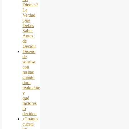
Dientes?
La
Verdad
Que
Debes
Saber
Antes
de
Decidir
Diseño
de
sonrisa
con
resina:
cuánto
dura
realmente
y
qué
factores
lo
deciden
¿Cuánto
cuesta