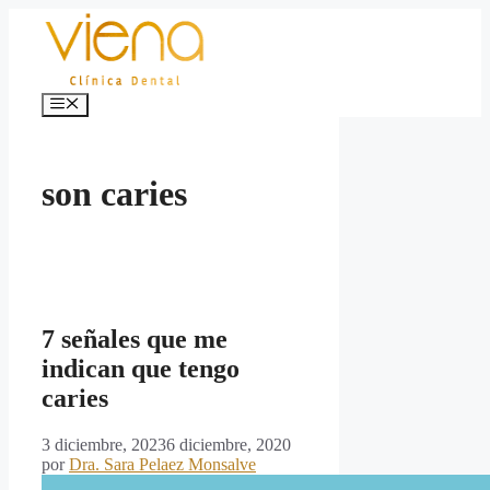
Saltar
al
contenido
Menú
son caries
7 señales que me
indican que tengo
caries
3 diciembre, 2023
6 diciembre, 2020
por
Dra. Sara Pelaez Monsalve