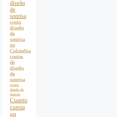
diseño
de
sonrisa
costo
diseño
de
sonrisa
en
Colombia
costos
de
diseño
de
sonrisa
costos
diseño de
sonrisa
Cuanto
cuesta
un