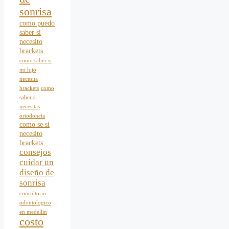
sonrisa
como puedo
saber si
necesito
brackets
como saber si
mi hijo
necesita
brackets
como
saber si
necesitas
ortodoncia
como se si
necesito
brackets
consejos
cuidar un
diseño de
sonrisa
consultorio
odontologico
en medellin
costo