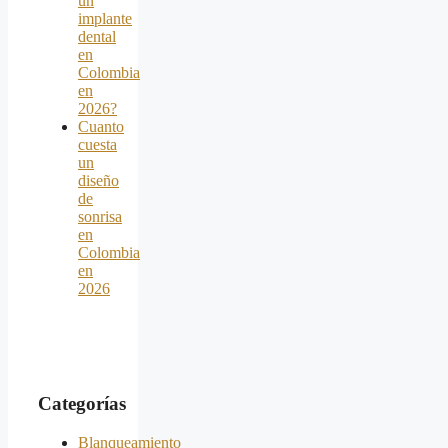
un
implante
dental
en
Colombia
en
2026?
Cuanto
cuesta
un
diseño
de
sonrisa
en
Colombia
en
2026
Categorías
Blanqueamiento