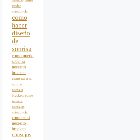
dentales
como
cuidar
ortodoncia
como
hacer
diseño
de
sonrisa
como puedo
saber si
necesito
brackets
como saber si
mi hijo
necesita
brackets
como
saber si
necesitas
ortodoncia
como se si
necesito
brackets
consejos