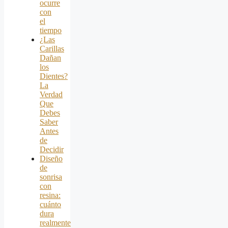
ocurre
con
el
tiempo
¿Las
Carillas
Dañan
los
Dientes?
La
Verdad
Que
Debes
Saber
Antes
de
Decidir
Diseño
de
sonrisa
con
resina:
cuánto
dura
realmente