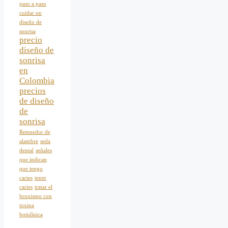
paso a paso
cuidar un
diseño de
sonrisa
precio
diseño de
sonrisa
en
Colombia
precios
de diseño
de
sonrisa
Retenedor de
alambre
seda
dental
señales
que indican
que tengo
caries
tener
caries
tratar el
bruxismo con
toxina
botulínica