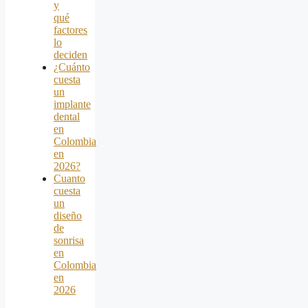
y
qué
factores
lo
deciden
¿Cuánto
cuesta
un
implante
dental
en
Colombia
en
2026?
Cuanto
cuesta
un
diseño
de
sonrisa
en
Colombia
en
2026