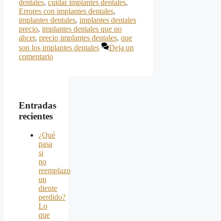
dentales
,
cuidar implantes dentales
,
Errores con implantes dentales
,
implantes dentales
,
implantes dentales
precio
,
implantes dentales que no
ahcer
,
precio implantes dentales
,
que
son los implantes dentales
Deja un
comentario
Entradas
recientes
¿Qué
pasa
si
no
reemplazo
un
diente
perdido?
Lo
que