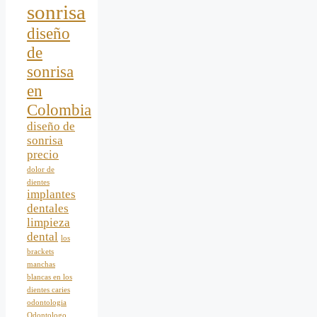
sonrisa
diseño
de
sonrisa
en
Colombia
diseño de
sonrisa
precio
dolor de
dientes
implantes
dentales
limpieza
dental
los
brackets
manchas
blancas en los
dientes caries
odontologia
Odontologo