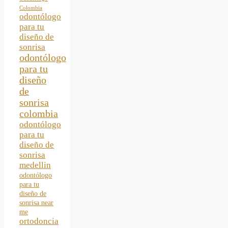
Colombia
odontólogo
para tu
diseño de
sonrisa
odontólogo
para tu
diseño
de
sonrisa
colombia
odontólogo
para tu
diseño de
sonrisa
medellin
odontólogo
para tu
diseño de
sonrisa near
me
ortodoncia