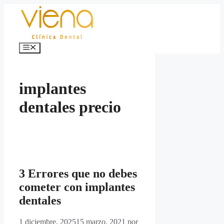
Saltar
al
contenido
Menú
implantes
dentales precio
3 Errores que no debes
cometer con implantes
dentales
1 diciembre, 2025
15 marzo, 2021
por