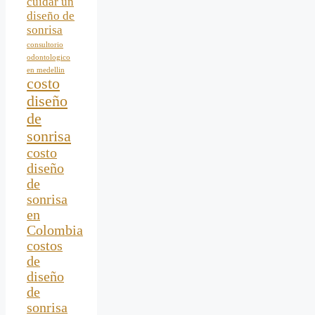
cuidar un
diseño de
sonrisa
consultorio
odontologico
en medellin
costo
diseño
de
sonrisa
costo
diseño
de
sonrisa
en
Colombia
costos
de
diseño
de
sonrisa