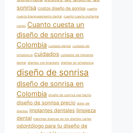
sonrisa
costos diseño de sonrisa
cuanto
cuesta blanqueamiento dental
cuanto cuesta quitarme
Cuanto cuesta un
caries
diseño de sonrisa en
Colombia
cuidado dental
cuidado de
cuidados
ortodoncia
cuidados de implante
dental
dientes con brackets
dientes en ortodoncia
diseño de sonrisa
diseño de sonrisa en
Colombia
diseño de sonrisa mal hecho
diseño de sonrisa precio
dolor de
implantes dentales
limpieza
dientes
dental
manchas blancas en los dientes caries
odontólogo para tu diseño de