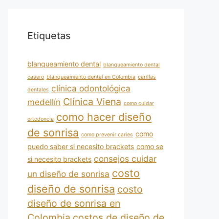
Etiquetas
blanqueamiento dental
blanqueamiento dental
casero
blanqueamiento dental en Colombia
carillas
clínica odontológica
dentales
Clínica Viena
medellín
como cuidar
como hacer diseño
ortodoncia
de sonrisa
como
como prevenir caries
puedo saber si necesito brackets
como se
consejos cuidar
si necesito brackets
costo
un diseño de sonrisa
diseño de sonrisa
costo
diseño de sonrisa en
Colombia
costos de diseño de