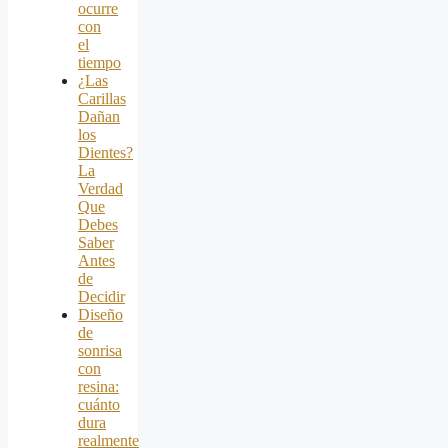
ocurre
con
el
tiempo
¿Las
Carillas
Dañan
los
Dientes?
La
Verdad
Que
Debes
Saber
Antes
de
Decidir
Diseño
de
sonrisa
con
resina:
cuánto
dura
realmente