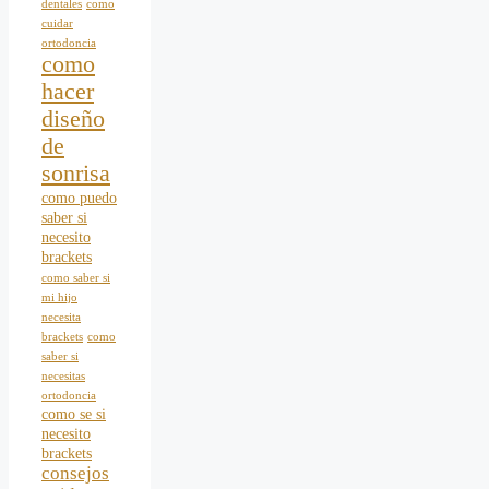
dentales
como
cuidar
ortodoncia
como
hacer
diseño
de
sonrisa
como puedo
saber si
necesito
brackets
como saber si
mi hijo
necesita
brackets
como
saber si
necesitas
ortodoncia
como se si
necesito
brackets
consejos