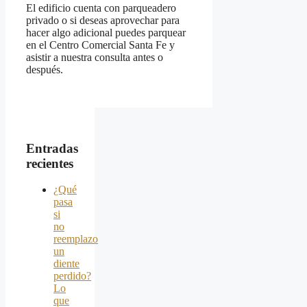
El edificio cuenta con parqueadero
privado o si deseas aprovechar para
hacer algo adicional puedes parquear
en el Centro Comercial Santa Fe y
asistir a nuestra consulta antes o
después.
Entradas
recientes
¿Qué
pasa
si
no
reemplazo
un
diente
perdido?
Lo
que