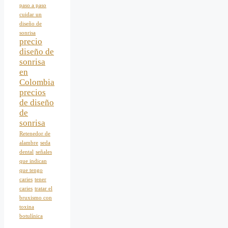
paso a paso
cuidar un
diseño de
sonrisa
precio
diseño de
sonrisa
en
Colombia
precios
de diseño
de
sonrisa
Retenedor de
alambre
seda
dental
señales
que indican
que tengo
caries
tener
caries
tratar el
bruxismo con
toxina
botulínica