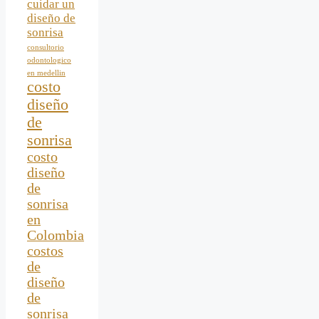
cuidar un
diseño de
sonrisa
consultorio
odontologico
en medellin
costo
diseño
de
sonrisa
costo
diseño
de
sonrisa
en
Colombia
costos
de
diseño
de
sonrisa