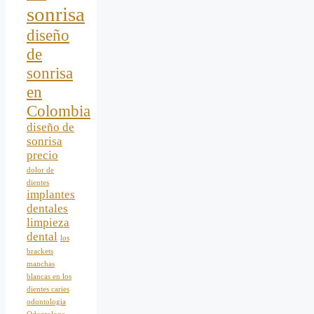
sonrisa
diseño
de
sonrisa
en
Colombia
diseño de
sonrisa
precio
dolor de
dientes
implantes
dentales
limpieza
dental
los
brackets
manchas
blancas en los
dientes caries
odontologia