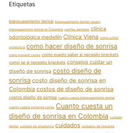
Etiquetas
blanqueamiento dental
blanqueamiento dental casero
clínica
blanqueamiento dental en Colombia
carillas dentales
Clínica Viena
odontológica medellín
como cuidar
como hacer diseño de sonrisa
ortodoncia
como puedo saber si necesito brackets
como prevenir caries
consejos cuidar un
como se si necesito brackets
costo diseño de
diseño de sonrisa
sonrisa
costo diseño de sonrisa en
Colombia
costos de diseño de sonrisa
costos diseño de sonrisa
cuanto cuesta blanqueamiento dental
Cuanto cuesta un
cuanto cuesta quitarme caries
diseño de sonrisa en Colombia
cuidado
cuidados
dental
cuidado de ortodoncia
cuidados de implante