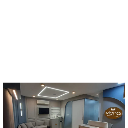
piel, el estilo de vida y los objetivos personales.
Al igual que un entrenamiento físico que tonifica
los músculos con constancia,
Sculptra fortalece
tu piel desde adentro
con disciplina y cuidado.
Nuestro especialista te guiará en cada etapa para
asegurar que el tratamiento se adapte a tus
necesidades y evolucione contigo con el paso del
tiempo.