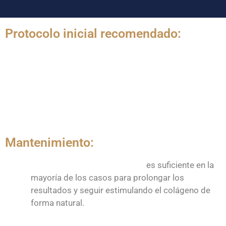
Protocolo inicial recomendado:
Fase de estimulación:
2 a 3 sesiones, separadas entre
4 y 6 semanas.
Esta etapa es clave para activar la producción de
colágeno de forma efectiva y homogénea.
Mantenimiento:
Una sesión anual de refuerzo
es suficiente en la
mayoría de los casos para prolongar los
resultados y seguir estimulando el colágeno de
forma natural.
El seguimiento se ajusta según la edad, el tipo de